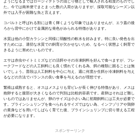
ようになるまではロージィテトラの混じり物として輸入される程度のものでし
た。今では南米便でまとまった数の入荷がありますが、採取可能なシーズン以
外では入手が困難な魚と言えます。
コバルトと呼ばれる割には青く輝くような印象ではありませんが、エラ蓋の後
ろから背中にかけて金属的な発色がみられる特徴があります。
水質は他の小型カラシンと同様に弱酸性の軟水を好みます。特に良い発色を出
すためには、適切な水質での飼育が欠かせないため、なるべく状態よく飼育で
きるように努めたいものです。
エサは赤虫やイトミミズなどの活餌やその冷凍飼料を好んで食べますが、フレ
ークフードなどの人工飼料にも良く慣れてくれる為、餌の種類に困ることは無
いでしょう。普段は人工飼料を中心に与え、週に何度か生餌か冷凍飼料を与え
るなどの方法でバランスの良い食事を与えるのが理想です。
繁殖は成熟すると、オスはメスよりも背ビレが長く伸びる特徴があり、メスは
抱卵すると腹部が大きくなるので判別は比較的容易です。産卵はそれほど難し
いものではありませんが、卵のサイズは小さい為に初期飼料には工夫が必要で
す。ブラインシュリンプを食べられるサイズではない為、インフゾリアや鶏卵
の黄身などを用いてしばらく育てた後、ブラインシュリンプに切り替える工程
が必要になります。
スポンサーリンク