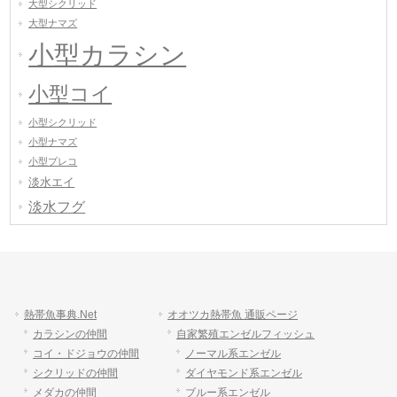
大型シクリッド
大型ナマズ
小型カラシン
小型コイ
小型シクリッド
小型ナマズ
小型プレコ
淡水エイ
淡水フグ
熱帯魚事典.Net
オオツカ熱帯魚 通販ページ
カラシンの仲間
自家繁殖エンゼルフィッシュ
コイ・ドジョウの仲間
ノーマル系エンゼル
シクリッドの仲間
ダイヤモンド系エンゼル
メダカの仲間
ブルー系エンゼル