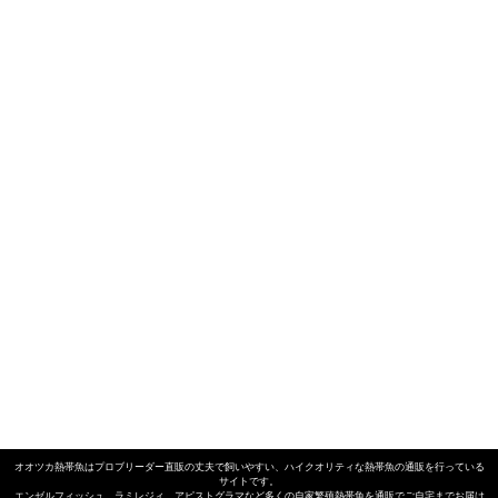
オオツカ熱帯魚はプロブリーダー直販の丈夫で飼いやすい、
ハイクオリティな熱帯魚の通販
を行っている
サイトです。
エンゼルフィッシュ
、
ラミレジィ
、
アピストグラマ
など多くの自家繁殖
熱帯魚
を通販でご自宅までお届け