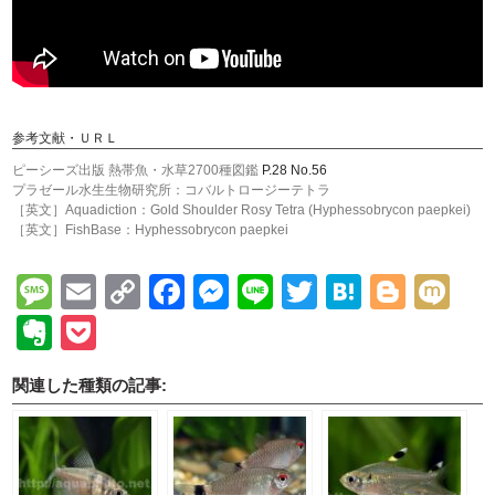
参考文献・ＵＲＬ
ピーシーズ出版 熱帯魚・水草2700種図鑑
P.28 No.56
プラゼール水生生物研究所：コバルトロージーテトラ
［英文］Aquadiction：Gold Shoulder Rosy Tetra (Hyphessobrycon paepkei)
［英文］FishBase：Hyphessobrycon paepkei
Message
Email
Copy
Facebook
Messenger
Line
Twitter
Hatena
Blogg
Mi
Link
Evernote
Pocket
関連した種類の記事: