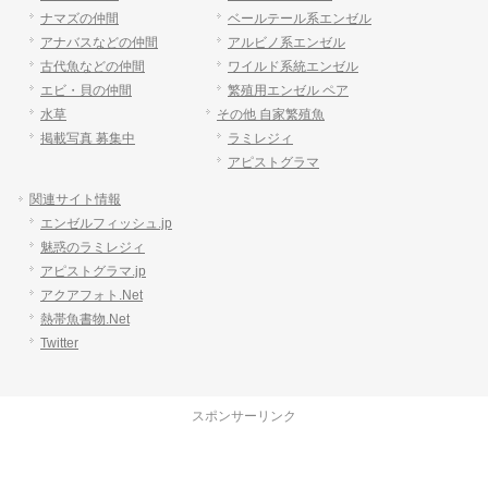
ナマズの仲間
ベールテール系エンゼル
アナバスなどの仲間
アルビノ系エンゼル
古代魚などの仲間
ワイルド系統エンゼル
エビ・貝の仲間
繁殖用エンゼル ペア
水草
その他 自家繁殖魚
掲載写真 募集中
ラミレジィ
アピストグラマ
関連サイト情報
エンゼルフィッシュ.jp
魅惑のラミレジィ
アピストグラマ.jp
アクアフォト.Net
熱帯魚書物.Net
Twitter
スポンサーリンク