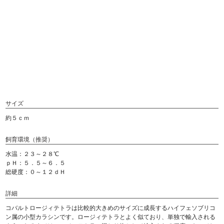
サイズ
約５ｃｍ
飼育環境（推奨）
水温：２３～２８℃
ｐＨ：５．５～６．５
総硬度：０～１２ｄＨ
詳細
コバルトロージィテトラは比較的大きめのサイズに成長するハイフェソブリコ
ン属の小型カラシンです。ロージィテトラとよく似ており、単独で輸入される