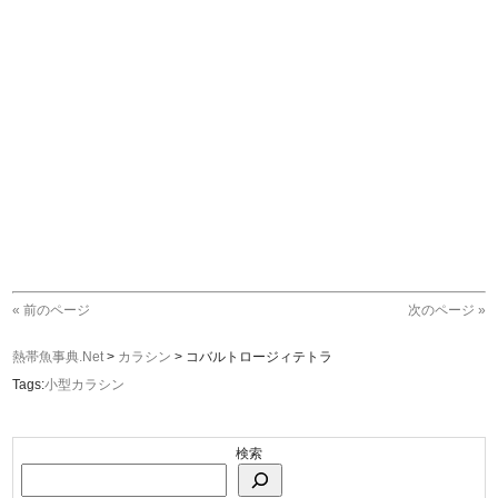
« 前のページ
次のページ »
熱帯魚事典.Net
>
カラシン
>
コバルトロージィテトラ
Tags:
小型カラシン
検索