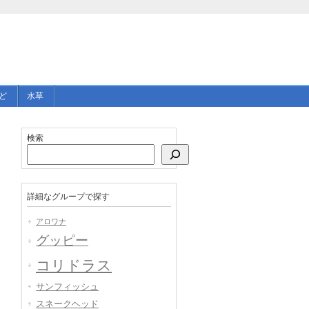
ど
水草
検索
詳細なグループで探す
アロワナ
グッピー
コリドラス
サンフィッシュ
スネークヘッド