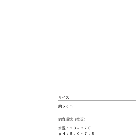
サイズ
約５ｃｍ
飼育環境（推奨）
水温：２３～２７℃
ｐＨ：６．０～７．８