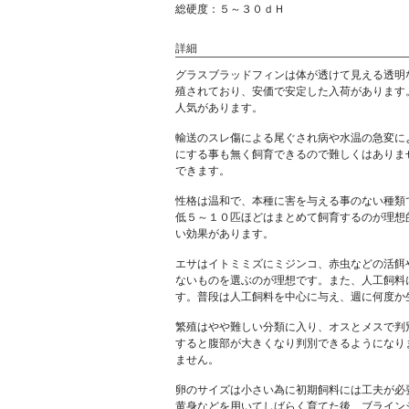
総硬度：５～３０ｄＨ
詳細
グラスブラッドフィンは体が透けて見える透明
殖されており、安価で安定した入荷があります
人気があります。
輸送のスレ傷による尾ぐされ病や水温の急変に
にする事も無く飼育できるので難しくはありま
できます。
性格は温和で、本種に害を与える事のない種類
低５～１０匹ほどはまとめて飼育するのが理想
い効果があります。
エサはイトミミズにミジンコ、赤虫などの活餌
ないものを選ぶのが理想です。また、人工飼料
す。普段は人工飼料を中心に与え、週に何度か
繁殖はやや難しい分類に入り、オスとメスで判
すると腹部が大きくなり判別できるようになり
ません。
卵のサイズは小さい為に初期飼料には工夫が必
黄身などを用いてしばらく育てた後、ブライン