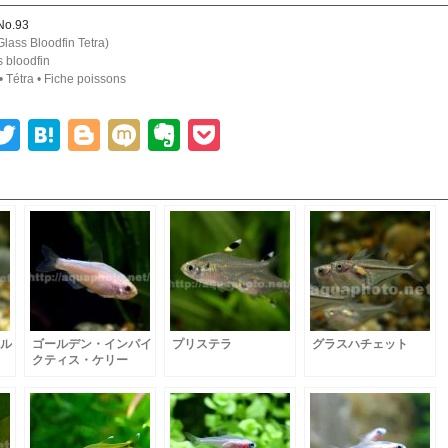
No.93
ass Bloodfin Tetra)
 bloodfin
étra • Fiche poissons
ook
senger
ine
Twitter
Hatena
Blogger
Mixi
Evernote
Pocket
ル
ゴールデン・インパイ
プリステラ
グラスハチェット
クティス・ケリー