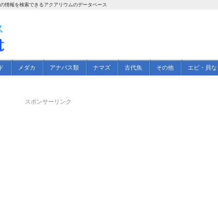
草の情報を検索できるアクアリウムのデータベース
ド
メダカ
アナバス類
ナマズ
古代魚
その他
エビ・貝な
スポンサーリンク