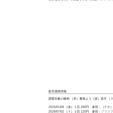
販売価格情報
調査対象の略称 ［本］書籍より［楽］楽天 ［Ｙ］
2025/01/08 ［楽］１匹 290円 参照：［ＰＲ
2026/07/02 ［Ｙ］１匹 120円 参照：
グラス