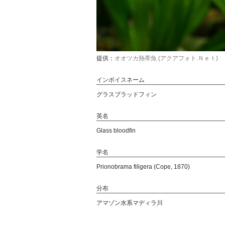
提供：
オオツカ熱帯魚 (アクアフォト.Ｎｅｔ)
インボイスネーム
グラスブラッドフィン
英名
Glass bloodfin
学名
Prionobrama filigera (Cope, 1870)
分布
アマゾン水系マディラ川