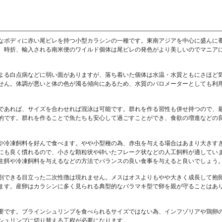
なボディに赤い尾ビレを持つ小型カラシンの一種です。東南アジアを中心に盛んに
。時折、輸入される南米便のワイルド個体は尾ビレの発色がより美しいのでマニア
よる白点病などに弱い面がありますが、落ち着いた個体は水温・水質ともにさほど
せん。体調が悪いと体の色が濁る傾向にあるため、水質のバロメーターとしても利
であれば、サイズを合わせれば混泳は可能です。群れを作る習性も併せ持つので、
的です。群れを作ることで魚たちも安心して過ごすことができ、食欲の増進などの
や冷凍飼料を好んで食べます。やや小型種の為、赤虫を与える場合はあまり大きす
にも良く慣れるので、小さな顆粒状や砕いたフレーク状などの人工飼料が適してい
生餌や冷凍飼料を与えるなどの方法でバランスの良い食事を与えると良いでしょう
別できる目立った二次性徴は現れません。メスはオスよりもやや大きく成長して抱
ます。産卵はカラシンに多く見られる典型的なバラマキ型で卵を親が守ることはあ
要です。ブラインシュリンプを食べられるサイズではない為、インフゾリアや鶏卵
シュリンプに切り替える工程が必要になります。