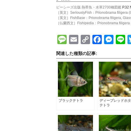
ピーシーズ出版 熱帯魚・水草2700種図鑑
P.32 
［英文］SeriouslyFish：Prionobrama filigera (Gl
［英文］FishBase：Prionobrama filigera, Glass
［仏蘭西文］Fishipedia：Prionobrama filigera • T
Message
Email
Copy
Faceb
Mes
L
Link
関連した種類の記事:
ブラックテトラ
ディープレッドホタ
テトラ