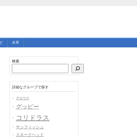
ど
水草
検索
詳細なグループで探す
アロワナ
グッピー
コリドラス
サンフィッシュ
スネークヘッド