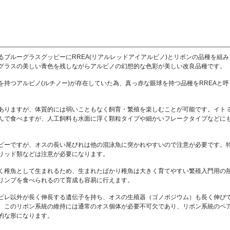
ブルーグラスグッピーにRREA(リアルレッドアイアルビノ)とリボンの品種を組み
グラスの美しい青色を残しながらアルビノの幻想的な色彩が美しい改良品種です。
持つアルビノ(ルチノー)が存在していた為、真っ赤な眼球を持つ品種をRREAと呼
ありますが、体質的には弱いこともなく飼育・繁殖を楽しむことが可能です。イト
んで食べますが、人工飼料も水面に浮く顆粒タイプや細かいフレークタイプなどに
ピーですが、オスの長い尾びれは他の混泳魚に突かれやすいので注意が必要です。
リッド類などは注意が必要になります。
く稚魚として生まれるため、生まれたばかり稚魚は大きく育てやすい繁殖入門用の
リンプを食べられるのて育成も容易に行えます。
ビレ以外が長く伸長する遺伝子を持ち、オスの生殖器（ゴノポジウム）も長く伸び
、このリボン系統の維持には通常のオス個体が必要不可欠であり、リボン系統のペ
的な形になります。