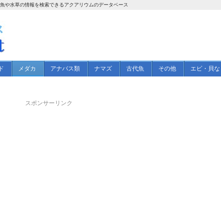
帯魚や水草の情報を検索できるアクアリウムのデータベース
ド
メダカ
アナバス類
ナマズ
古代魚
その他
エビ・貝な
スポンサーリンク