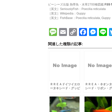
ピーシーズ出版 熱帯魚・水草2700種図鑑
P.89 
［英文］SeriouslyFish：Poecilia reticulata
［英文］Wikipedia：Guppy
［英文］FishBase：Poecilia reticulata, Guppy
Message
Email
Copy
Faceb
Mes
L
Link
関連した種類の記事:
ＲＲＥＡドイツイエロ
ＲＲＥＡ・ネオンタ
ータキシード・グッピ
シード・リボン・グ
ー
ピー