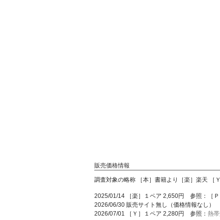
販売価格情報
調査対象の略称 ［本］書籍より［楽］楽天 ［Ｙ］
2025/01/14 ［楽］１ペア 2,650円 参照：［
2026/06/30 販売サイト無し（価格情報なし）
2026/07/01 ［Ｙ］１ペア 2,280円 参照：
熱帯