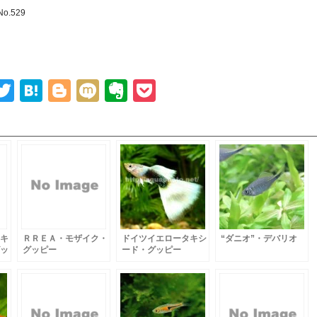
No.529
ook
senger
ine
Twitter
Hatena
Blogger
Mixi
Evernote
Pocket
キ
ＲＲＥＡ・モザイク・
ドイツイエロータキシ
“ダニオ”・デバリオ
ッ
グッピー
ード・グッピー