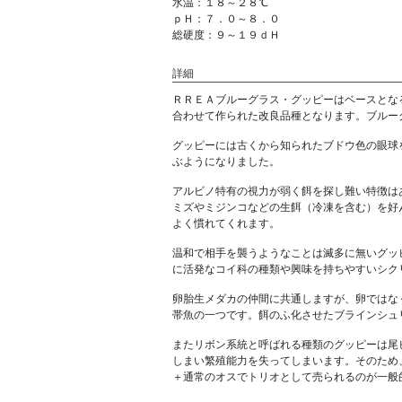
水温：１８～２８℃
ｐＨ：７．０～８．０
総硬度：９～１９ｄＨ
詳細
ＲＲＥＡブルーグラス・グッピーはベースとなる
合わせて作られた改良品種となります。ブルー
グッピーには古くから知られたブドウ色の眼球を
ぶようになりました。
アルビノ特有の視力が弱く餌を探し難い特徴は
ミズやミジンコなどの生餌（冷凍を含む）を好
よく慣れてくれます。
温和で相手を襲うようなことは滅多に無いグッ
に活発なコイ科の種類や興味を持ちやすいシク
卵胎生メダカの仲間に共通しますが、卵ではな
帯魚の一つです。餌のふ化させたブラインシュ
またリボン系統と呼ばれる種類のグッピーは尾
しまい繁殖能力を失ってしまいます。そのため
＋通常のオスでトリオとして売られるのが一般