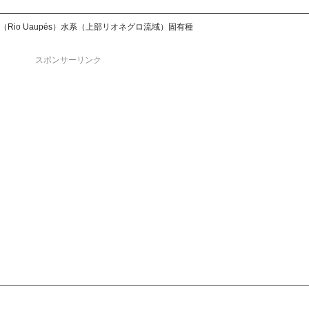
Rio Uaupés）水系（上部リオネグロ流域）固有種
スポンサーリンク