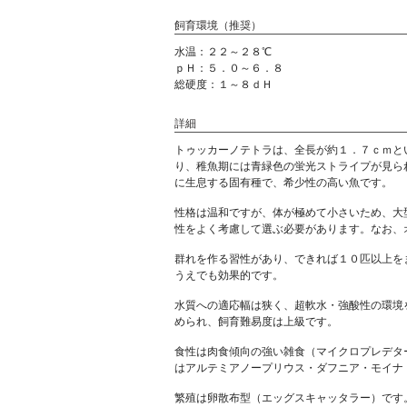
飼育環境（推奨）
水温：２２～２８℃
ｐＨ：５．０～６．８
総硬度：１～８ｄＨ
詳細
トゥッカーノテトラは、全長が約１．７ｃｍと
り、稚魚期には青緑色の蛍光ストライプが見ら
に生息する固有種で、希少性の高い魚です。
性格は温和ですが、体が極めて小さいため、大
性をよく考慮して選ぶ必要があります。なお、
群れを作る習性があり、できれば１０匹以上を
うえでも効果的です。
水質への適応幅は狭く、超軟水・強酸性の環境
められ、飼育難易度は上級です。
食性は肉食傾向の強い雑食（マイクロプレデタ
はアルテミアノープリウス・ダフニア・モイナ
繁殖は卵散布型（エッグスキャッタラー）です