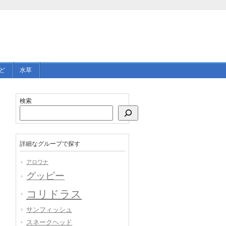
ど
水草
検索
詳細なグループで探す
アロワナ
グッピー
コリドラス
サンフィッシュ
スネークヘッド