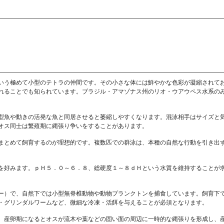
いう極めて小型のテトラの仲間です。その小さな体には鮮やかな色彩が凝縮されて
れることでも知られています。ブラジル・アマゾナス州のリオ・ウアウペス水系の
型魚や動きの活発な魚と同居させると萎縮しやすくなります。混泳相手はサイズと
オス同士は繁殖期に縄張り争いをすることがあります。
まとめて飼育するのが理想的です。複数匹での群泳は、本種の自然な行動を引き出
を好みます。ｐＨ５．０～６．８、総硬度１～８ｄＨという水質を維持することが
ー）で、自然下では小型無脊椎動物や動物プランクトンを捕食しています。飼育下
・グリンダルワームなど、微細な冷凍・活餌を与えることが必須となります。
。産卵期になるとオスが流木や葉などの固い面の周辺に一時的な縄張りを形成し、