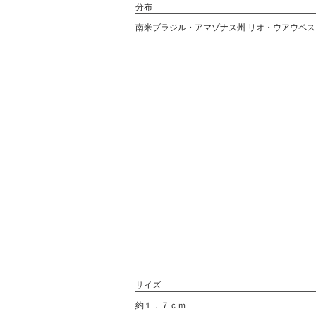
分布
南米ブラジル・アマゾナス州 リオ・ウアウペス（
サイズ
約１．７ｃｍ