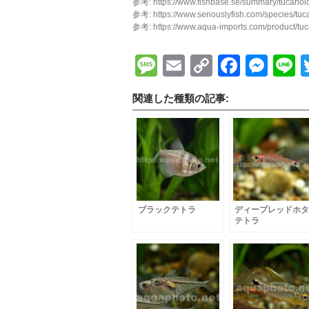
参考: https://www.fishbase.se/summary/tucanoic
参考: https://www.seriouslyfish.com/species/tuc
参考: https://www.aqua-imports.com/product/tuca
Message
Email
Copy
Faceb
Mes
L
Link
関連した種類の記事:
ブラックテトラ
ディープレッドホタ
テトラ