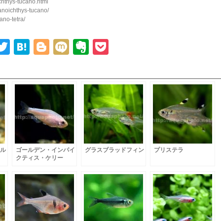
hthys-tucano.html
anoichthys-tucano/
no-tetra/
ook
senger
ine
Twitter
Hatena
Blogger
Mixi
Evernote
Pocket
ル
ゴールデン・インパイ
グラスブラッドフィン
プリステラ
クティス・ケリー