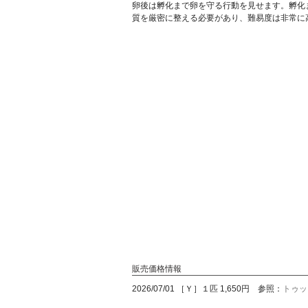
卵後は孵化まで卵を守る行動を見せます。孵化
質を厳密に整える必要があり、難易度は非常に
販売価格情報
2026/07/01 ［Ｙ］１匹 1,650円 参照：
トゥッ