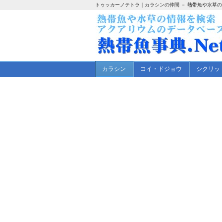
トゥッカーノテトラ｜カラシンの仲間 － 熱帯魚や水草
カラシン
コイ・ドジョウ
シクリッ