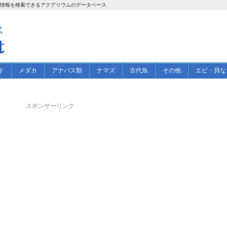
の情報を検索できるアクアリウムのデータベース
ド
メダカ
アナバス類
ナマズ
古代魚
その他
エビ・貝な
スポンサーリンク