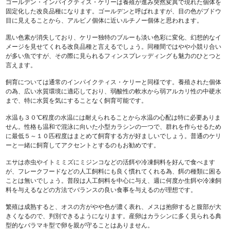
ゴールデン・インパイクティス・ケリーは養殖が進み突然変異で現れた個体を
固定化した改良品種になります。ゴールデンと呼ばれますが、目の色がブドウ
目に見えることから、アルビノ個体に近いルチノー個体と思われます。
黒い色素が消失しており、ケリー独特のブルーも淡い色彩に変化、幻想的なイ
メージを見せてくれる改良品種と言えるでしょう。同種間ではやや小競り合い
が多い魚ですが、その際に見られるフィンスプレッディングも魅力のひとつと
言えます。
飼育については通常のインパイクティス・ケリーと同様です。養殖された個体
の為、広い水質環境に適応しており、弱酸性の軟水から弱アルカリ性の中硬水
まで、特に水質を気にすることなく飼育可能です。
水温も３０℃程度の水温には耐えられることから水温の心配は特に必要ありま
せん。性格も温和で混泳に向いた小型カラシンの一つで、群れを作らせるため
に最低５～１０匹程度はまとめて飼育する方が好ましいでしょう。普通のケリ
ーと一緒に飼育してアクセントとするのもお勧めです。
エサは赤虫やイトミミズにミジンコなどの活餌や冷凍飼料を好んで食べます
が、フレークフードなどの人工飼料にも良く慣れてくれる為、餌の種類に困る
ことは無いでしょう。普段は人工飼料を中心に与え、週に何度か生餌や冷凍飼
料を与えるなどの方法でバランスの良い食事を与えるのが理想です。
繁殖は成熟すると、オスの方がやや色が濃く表れ、メスは抱卵すると腹部が大
きくなるので、判別できるようになります。産卵はカラシンに多く見られる典
型的なバラマキ型で卵を親が守ることはありません。