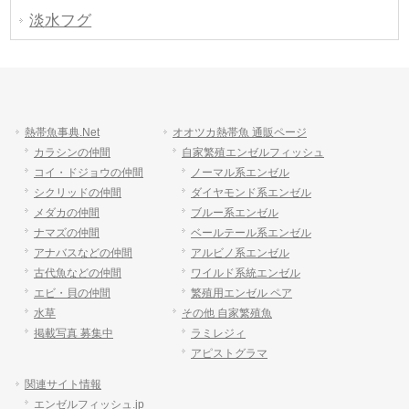
淡水フグ
熱帯魚事典.Net
オオツカ熱帯魚 通販ページ
カラシンの仲間
自家繁殖エンゼルフィッシュ
コイ・ドジョウの仲間
ノーマル系エンゼル
シクリッドの仲間
ダイヤモンド系エンゼル
メダカの仲間
ブルー系エンゼル
ナマズの仲間
ベールテール系エンゼル
アナバスなどの仲間
アルビノ系エンゼル
古代魚などの仲間
ワイルド系統エンゼル
エビ・貝の仲間
繁殖用エンゼル ペア
水草
その他 自家繁殖魚
掲載写真 募集中
ラミレジィ
アピストグラマ
関連サイト情報
エンゼルフィッシュ.jp