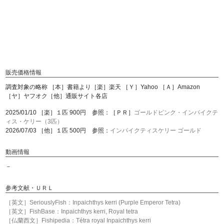
販売価格情報
調査対象の略称 ［本］書籍より［楽］楽天 ［Ｙ］Yahoo ［Ａ］Amazon
［ヤ］ヤフオク［他］通販サイト各店
2025/01/10 ［楽］１匹 900円 参照：［ＰＲ］
ゴールドピンク・インパイクテ
ィス・ケリー（3匹）
2026/07/03 ［他］１匹 500円 参照：
インパイクティスケリー ゴールド
動画情報
－
参考文献・ＵＲＬ
［英文］SeriouslyFish：Inpaichthys kerri (Purple Emperor Tetra)
［英文］FishBase：Inpaichthys kerri, Royal tetra
［仏蘭西文］Fishipedia：Tétra royal Inpaichthys kerri