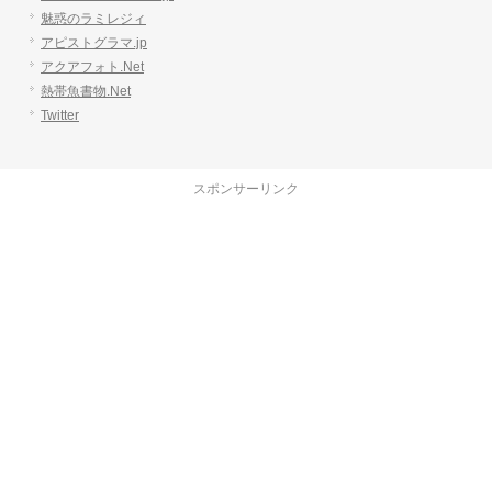
魅惑のラミレジィ
アピストグラマ.jp
アクアフォト.Net
熱帯魚書物.Net
Twitter
スポンサーリンク