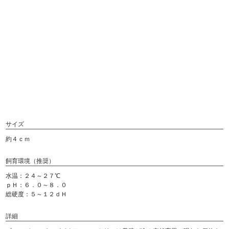
サイズ
約４ｃｍ
飼育環境（推奨）
水温：２４～２７℃
ｐＨ：６．０～８．０
総硬度：５～１２ｄＨ
詳細