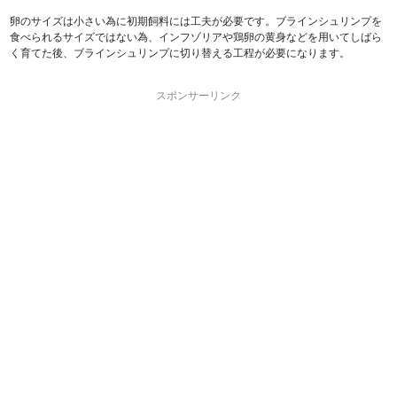
卵のサイズは小さい為に初期飼料には工夫が必要です。ブラインシュリンプを
食べられるサイズではない為、インフゾリアや鶏卵の黄身などを用いてしばら
く育てた後、ブラインシュリンプに切り替える工程が必要になります。
スポンサーリンク