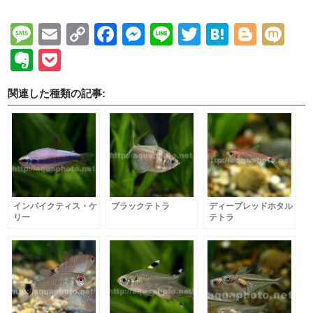
Message
Email
Copy
Facebook
Messenger
Line
Twitter
Hatena
Blogg
Mi
Link
Evernote
Pocket
関連した種類の記事:
インパイクティス・ケ
ブラックテトラ
ディープレッドホタル
リー
テトラ